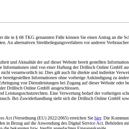
über die in § 68 TKG genannten Fälle können Sie einen Antrag an die 
hten. An alternativen Streitbeilegungsverfahren vor anderen Verbraucher
eit und Aktualität der auf dieser Website bereit gestellten Information
 Informationen sind von einer Haftung der Drillisch Online GmbH ausg
nicht verantwortlich ist. Dies gilt auch für direkte und indirekte Verwe
ie bereitgestellten Informationen ohne vorherige Ankündigung zu änder
rbringung von Dienstleistungen bei Zugang auf dieser Website oder b
 der Drillisch Online GmbH ausgeschlossen.
 und Leistungsschutzrechten. Eine Verwertung bedarf der vorherigen sch
auch. Bei Zuwiderhandlung sieht sich die Drillisch Online GmbH sowohl 
vices Act (Verordnung (EU) 2022/2065) erreichen Sie
hier
. Die Kommunik
den in Bezug auf die Anwendung des Digital Service Act. Behörden mi
n die bekannten bzw. hierfür angedachten Eingangskanäle.