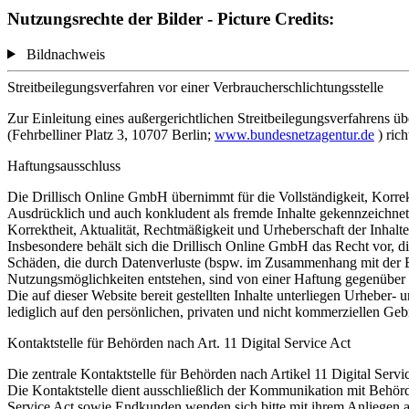
Nutzungsrechte der Bilder - Picture Credits:
Bildnachweis
Streitbeilegungsverfahren vor einer Verbraucherschlichtungsstelle
Zur Einleitung eines außergerichtlichen Streitbeilegungsverfahrens 
(Fehrbelliner Platz 3, 10707 Berlin;
www.bundesnetzagentur.de
) ric
Haftungsausschluss
Die Drillisch Online GmbH übernimmt für die Vollständigkeit, Korrekth
Ausdrücklich und auch konkludent als fremde Inhalte gekennzeichnete
Korrektheit, Aktualität, Rechtmäßigkeit und Urheberschaft der Inhalte 
Insbesondere behält sich die Drillisch Online GmbH das Recht vor, d
Schäden, die durch Datenverluste (bspw. im Zusammenhang mit der E
Nutzungsmöglichkeiten entstehen, sind von einer Haftung gegenüber
Die auf dieser Website bereit gestellten Inhalte unterliegen Urheber-
lediglich auf den persönlichen, privaten und nicht kommerziellen Gebr
Kontaktstelle für Behörden nach Art. 11 Digital Service Act
Die zentrale Kontaktstelle für Behörden nach Artikel 11 Digital Ser
Die Kontaktstelle dient ausschließlich der Kommunikation mit Behör
Service Act sowie Endkunden wenden sich bitte mit ihrem Anliegen a